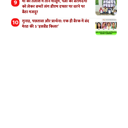
मां की तलाश में तीन मासूम, पत्नी की बरामदगी
को लेकर बच्चों संग डीएम दफ्तर पर धरने पर
बैठा मजदूर
गुनाह, पछतावा और प्रार्थना: एक ही बैरक में बंद
मेरठ की 5 ‘हसबैंड किलर’