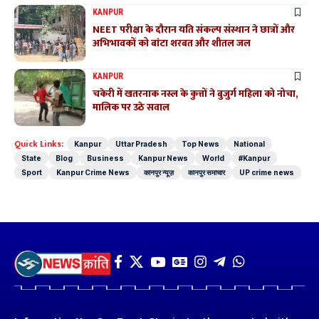
KANPUR
NEET परीक्षा के दौरान यति संकल्प संस्थान ने छात्रों और
अभिभावकों को बांटा शरबत और शीतल जल
KANPUR
चकेरी में खतरनाक नस्ल के कुत्तों ने बुजुर्ग महिला को नोचा,
मालिक पर उठे सवाल
Quick Links:
Kanpur
Uttar Pradesh
Top News
National
State
Blog
Business
Kanpur News
World
#Kanpur
Sport
Kanpur Crime News
कानपुर न्यूज़
कानपुर समाचार
UP crime news