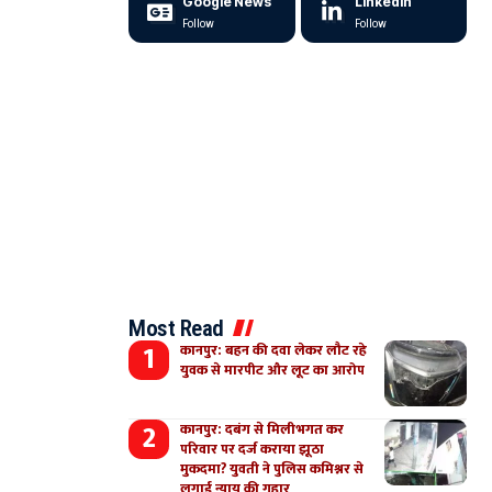
Google News
LinkedIn
Follow
Follow
Most Read
कानपुर: बहन की दवा लेकर लौट रहे
युवक से मारपीट और लूट का आरोप
कानपुर: दबंग से मिलीभगत कर
परिवार पर दर्ज कराया झूठा
मुकदमा? युवती ने पुलिस कमिश्नर से
लगाई न्याय की गुहार