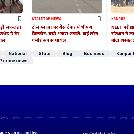
STATE
TOP NEWS
KANPUR
बड़ी सफलता:
टोल प्लाजा पर गैस टैंकर में भीषण
NEET परीक्ष
ेड़ में ढेर,
विस्फोट, मची अफरा-तफरी, कई लोग
संस्थान ने छ
ायल
गंभीर रूप से घायल
बांटा शरब
National
State
Blog
Business
Kanpur
P crime news
ing stories and live