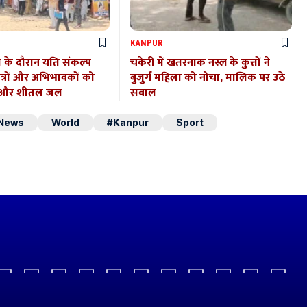
KANPUR
ा के दौरान यति संकल्प
चकेरी में खतरनाक नस्ल के कुत्तों ने
ात्रों और अभिभावकों को
बुजुर्ग महिला को नोचा, मालिक पर उठे
त और शीतल जल
सवाल
 News
World
#Kanpur
Sport