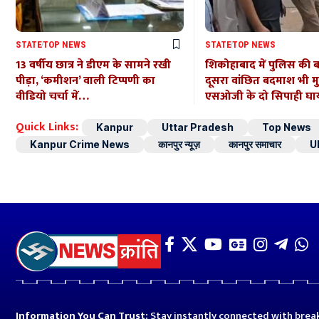
STATE
TOP NEWS
STATE
TOP NEWS
13 वर्षीय छात्र ने डीएम के सामने रखी
शिकोहाबाद में पुलिस की 
पीड़ा, ‘कमीशन’ वाली टिप्पणी का
दूसरा वांछित बदमाश भी मुठभ
वीडियो चर्चा में…
एसओजी के दो सिपाही घ
Quick Links:
Kanpur
Uttar Pradesh
Top News
Kanpur Crime News
कानपुर न्यूज़
कानपुर समाचार
U
Information You Can Trust:
Stay instantly connected with break