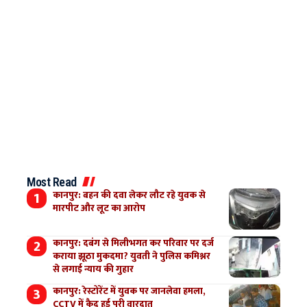
Most Read
कानपुर: बहन की दवा लेकर लौट रहे युवक से
मारपीट और लूट का आरोप
कानपुर: दबंग से मिलीभगत कर परिवार पर दर्ज
कराया झूठा मुकदमा? युवती ने पुलिस कमिश्नर
से लगाई न्याय की गुहार
कानपुर: रेस्टोरेंट में युवक पर जानलेवा हमला,
CCTV में कैद हुई पूरी वारदात