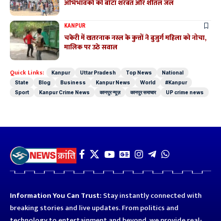
अभिभावकों को बांटा शरबत और शीतल जल
KANPUR
चकेरी में खतरनाक नस्ल के कुत्तों ने बुजुर्ग महिला को नोचा,
मालिक पर उठे सवाल
Quick Links:
Kanpur
Uttar Pradesh
Top News
National
State
Blog
Business
Kanpur News
World
#Kanpur
Sport
Kanpur Crime News
कानपुर न्यूज़
कानपुर समाचार
UP crime news
Information You Can Trust:
Stay instantly connected with
breaking stories and live updates. From politics and
technology to entertainment and beyond, we provide real-