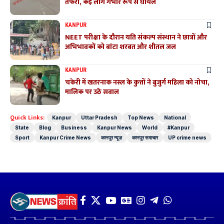
तफरी, कई लोग गंभीर रूप से घायल
KANPUR
NEET परीक्षा के दौरान यति संकल्प संस्थान ने छात्रों और
अभिभावकों को बांटा शरबत और शीतल जल
KANPUR
चकेरी में खतरनाक नस्ल के कुत्तों ने बुजुर्ग महिला को नोचा,
मालिक पर उठे सवाल
Quick Links:
Kanpur
Uttar Pradesh
Top News
National
State
Blog
Business
Kanpur News
World
#Kanpur
Sport
Kanpur Crime News
कानपुर न्यूज़
कानपुर समाचार
UP crime news