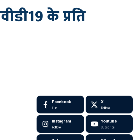
ीडी19 के प्रति
Facebook
X
Like
Follow
Instagram
Youtube
Follow
Subscribe