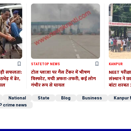
STATE
TOP NEWS
KANPUR
बड़ी सफलता:
टोल प्लाजा पर गैस टैंकर में भीषण
NEET परीक्ष
ेड़ में ढेर,
विस्फोट, मची अफरा-तफरी, कई लोग
संस्थान ने छ
ायल
गंभीर रूप से घायल
बांटा शरब
National
State
Blog
Business
Kanpur
P crime news