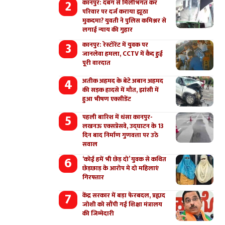
कानपुर: दबंग से मिलीभगत कर
परिवार पर दर्ज कराया झूठा
मुकदमा? युवती ने पुलिस कमिश्नर से
लगाई न्याय की गुहार
कानपुर: रेस्टोरेंट में युवक पर
जानलेवा हमला, CCTV में कैद हुई
पूरी वारदात
अतीक अहमद के बेटे अबान अहमद
की सड़क हादसे में मौत, झांसी में
हुआ भीषण एक्सीडेंट
पहली बारिश में धंसा कानपुर-
लखनऊ एक्सप्रेसवे, उद्घाटन के 13
दिन बाद निर्माण गुणवत्ता पर उठे
सवाल
‘कोई हमें भी छेड़ दो’ युवक से कथित
छेड़छाड़ के आरोप मे दो महिलाएं
गिरफ्तार
केंद्र सरकार में बड़ा फेरबदल, प्रह्लाद
जोशी को सौंपी गई शिक्षा मंत्रालय
की जिम्मेदारी