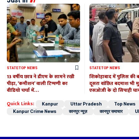
STATE
TOP NEWS
STATE
TOP NEWS
13 वर्षीय छात्र ने डीएम के सामने रखी
शिकोहाबाद में पुलिस की 
पीड़ा, ‘कमीशन’ वाली टिप्पणी का
दूसरा वांछित बदमाश भी मुठभ
वीडियो चर्चा में…
एसओजी के दो सिपाही घ
Quick Links:
Kanpur
Uttar Pradesh
Top News
Kanpur Crime News
कानपुर न्यूज़
कानपुर समाचार
U