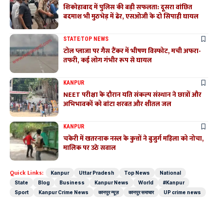
शिकोहाबाद में पुलिस की बड़ी सफलता: दूसरा वांछित
बदमाश भी मुठभेड़ में ढेर, एसओजी के दो सिपाही घायल
STATE
TOP NEWS
टोल प्लाजा पर गैस टैंकर में भीषण विस्फोट, मची अफरा-
तफरी, कई लोग गंभीर रूप से घायल
KANPUR
NEET परीक्षा के दौरान यति संकल्प संस्थान ने छात्रों और
अभिभावकों को बांटा शरबत और शीतल जल
KANPUR
चकेरी में खतरनाक नस्ल के कुत्तों ने बुजुर्ग महिला को नोचा,
मालिक पर उठे सवाल
Quick Links:
Kanpur
Uttar Pradesh
Top News
National
State
Blog
Business
Kanpur News
World
#Kanpur
Sport
Kanpur Crime News
कानपुर न्यूज़
कानपुर समाचार
UP crime news