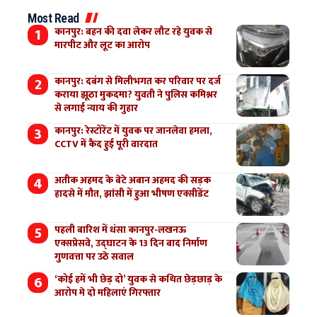
Most Read
कानपुर: बहन की दवा लेकर लौट रहे युवक से
मारपीट और लूट का आरोप
कानपुर: दबंग से मिलीभगत कर परिवार पर दर्ज
कराया झूठा मुकदमा? युवती ने पुलिस कमिश्नर
से लगाई न्याय की गुहार
कानपुर: रेस्टोरेंट में युवक पर जानलेवा हमला,
CCTV में कैद हुई पूरी वारदात
अतीक अहमद के बेटे अबान अहमद की सड़क
हादसे में मौत, झांसी में हुआ भीषण एक्सीडेंट
पहली बारिश में धंसा कानपुर-लखनऊ
एक्सप्रेसवे, उद्घाटन के 13 दिन बाद निर्माण
गुणवत्ता पर उठे सवाल
‘कोई हमें भी छेड़ दो’ युवक से कथित छेड़छाड़ के
आरोप मे दो महिलाएं गिरफ्तार