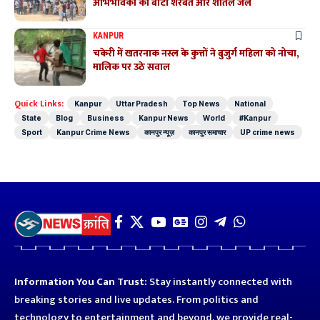
अभिभावकों को बांटा शरबत और शीतल जल
KANPUR
चकेरी में खतरनाक नस्ल के कुत्तों ने बुजुर्ग महिला को नोचा,
मालिक पर उठे सवाल
Quick Links:
Kanpur
Uttar Pradesh
Top News
National
State
Blog
Business
Kanpur News
World
#Kanpur
Sport
Kanpur Crime News
कानपुर न्यूज़
कानपुर समाचार
UP crime news
Information You Can Trust:
Stay instantly connected with
breaking stories and live updates. From politics and
technology to entertainment and beyond, we provide real-