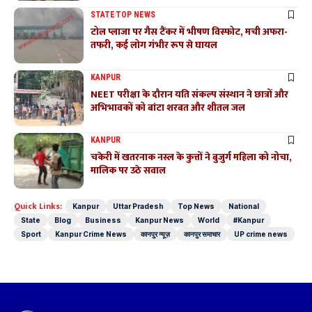
STATE
TOP NEWS
टोल प्लाजा पर गैस टैंकर में भीषण विस्फोट, मची अफरा-
तफरी, कई लोग गंभीर रूप से घायल
KANPUR
NEET परीक्षा के दौरान यति संकल्प संस्थान ने छात्रों और
अभिभावकों को बांटा शरबत और शीतल जल
KANPUR
चकेरी में खतरनाक नस्ल के कुत्तों ने बुजुर्ग महिला को नोचा,
मालिक पर उठे सवाल
Quick Links:
Kanpur
Uttar Pradesh
Top News
National
State
Blog
Business
Kanpur News
World
#Kanpur
Sport
Kanpur Crime News
कानपुर न्यूज़
कानपुर समाचार
UP crime news