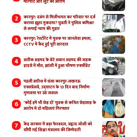
मारपीट और लूट का आरोप
कानपुर: दबंग से मिलीभगत कर परिवार पर दर्ज
कराया झूठा मुकदमा? युवती ने पुलिस कमिश्नर
से लगाई न्याय की गुहार
कानपुर: रेस्टोरेंट में युवक पर जानलेवा हमला,
CCTV में कैद हुई पूरी वारदात
अतीक अहमद के बेटे अबान अहमद की सड़क
हादसे में मौत, झांसी में हुआ भीषण एक्सीडेंट
पहली बारिश में धंसा कानपुर-लखनऊ
एक्सप्रेसवे, उद्घाटन के 13 दिन बाद निर्माण
गुणवत्ता पर उठे सवाल
‘कोई हमें भी छेड़ दो’ युवक से कथित छेड़छाड़ के
आरोप मे दो महिलाएं गिरफ्तार
केंद्र सरकार में बड़ा फेरबदल, प्रह्लाद जोशी को
सौंपी गई शिक्षा मंत्रालय की जिम्मेदारी