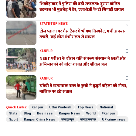
शिकोहाबाद में पुलिस की बड़ी सफलता: दूसरा वांछित
बदमाश भी मुठभेड़ में ढेर, एसओजी के दो सिपाही घायल
STATE
TOP NEWS
टोल प्लाजा पर गैस टैंकर में भीषण विस्फोट, मची अफरा-
तफरी, कई लोग गंभीर रूप से घायल
KANPUR
NEET परीक्षा के दौरान यति संकल्प संस्थान ने छात्रों और
अभिभावकों को बांटा शरबत और शीतल जल
KANPUR
चकेरी में खतरनाक नस्ल के कुत्तों ने बुजुर्ग महिला को नोचा,
मालिक पर उठे सवाल
Quick Links:
Kanpur
Uttar Pradesh
Top News
National
State
Blog
Business
Kanpur News
World
#Kanpur
Sport
Kanpur Crime News
कानपुर न्यूज़
कानपुर समाचार
UP crime news