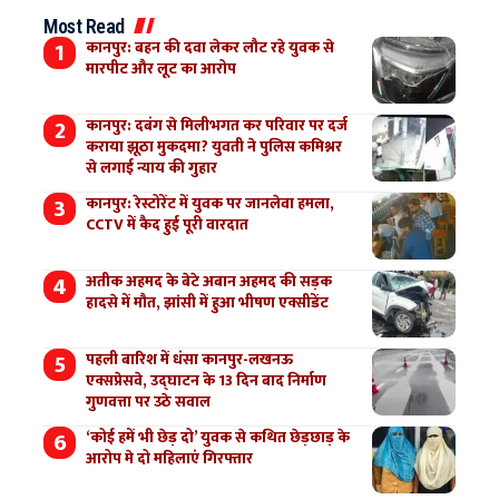
Most Read
कानपुर: बहन की दवा लेकर लौट रहे युवक से
मारपीट और लूट का आरोप
कानपुर: दबंग से मिलीभगत कर परिवार पर दर्ज
कराया झूठा मुकदमा? युवती ने पुलिस कमिश्नर
से लगाई न्याय की गुहार
कानपुर: रेस्टोरेंट में युवक पर जानलेवा हमला,
CCTV में कैद हुई पूरी वारदात
अतीक अहमद के बेटे अबान अहमद की सड़क
हादसे में मौत, झांसी में हुआ भीषण एक्सीडेंट
पहली बारिश में धंसा कानपुर-लखनऊ
एक्सप्रेसवे, उद्घाटन के 13 दिन बाद निर्माण
गुणवत्ता पर उठे सवाल
‘कोई हमें भी छेड़ दो’ युवक से कथित छेड़छाड़ के
आरोप मे दो महिलाएं गिरफ्तार