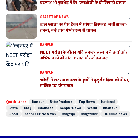
बदमाश भी मुठभेड़ में ढेर, एसओजी के दो सिपाही घायल
STATE
TOP NEWS
टोल प्लाजा पर गैस टैंकर में भीषण विस्फोट, मची अफरा-
तफरी, कई लोग गंभीर रूप से घायल
KANPUR
NEET परीक्षा के दौरान यति संकल्प संस्थान ने छात्रों और
अभिभावकों को बांटा शरबत और शीतल जल
KANPUR
चकेरी में खतरनाक नस्ल के कुत्तों ने बुजुर्ग महिला को नोचा,
मालिक पर उठे सवाल
Quick Links:
Kanpur
Uttar Pradesh
Top News
National
State
Blog
Business
Kanpur News
World
#Kanpur
Sport
Kanpur Crime News
कानपुर न्यूज़
कानपुर समाचार
UP crime news