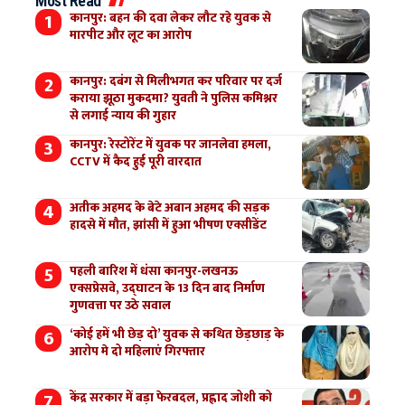
Most Read
कानपुर: बहन की दवा लेकर लौट रहे युवक से
मारपीट और लूट का आरोप
कानपुर: दबंग से मिलीभगत कर परिवार पर दर्ज
कराया झूठा मुकदमा? युवती ने पुलिस कमिश्नर
से लगाई न्याय की गुहार
कानपुर: रेस्टोरेंट में युवक पर जानलेवा हमला,
CCTV में कैद हुई पूरी वारदात
अतीक अहमद के बेटे अबान अहमद की सड़क
हादसे में मौत, झांसी में हुआ भीषण एक्सीडेंट
पहली बारिश में धंसा कानपुर-लखनऊ
एक्सप्रेसवे, उद्घाटन के 13 दिन बाद निर्माण
गुणवत्ता पर उठे सवाल
‘कोई हमें भी छेड़ दो’ युवक से कथित छेड़छाड़ के
आरोप मे दो महिलाएं गिरफ्तार
केंद्र सरकार में बड़ा फेरबदल, प्रह्लाद जोशी को