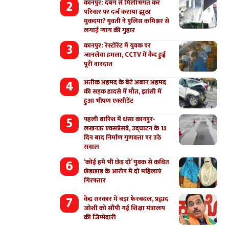
कानपुर: दबंग से मिलीभगत कर
परिवार पर दर्ज कराया झूठा
मुकदमा? युवती ने पुलिस कमिश्नर से
लगाई न्याय की गुहार
कानपुर: रेस्टोरेंट में युवक पर
जानलेवा हमला, CCTV में कैद हुई
पूरी वारदात
अतीक अहमद के बेटे अबान अहमद
की सड़क हादसे में मौत, झांसी में
हुआ भीषण एक्सीडेंट
पहली बारिश में धंसा कानपुर-
लखनऊ एक्सप्रेसवे, उद्घाटन के 13
दिन बाद निर्माण गुणवत्ता पर उठे
सवाल
‘कोई हमें भी छेड़ दो’ युवक से कथित
छेड़छाड़ के आरोप मे दो महिलाएं
गिरफ्तार
केंद्र सरकार में बड़ा फेरबदल, प्रह्लाद
जोशी को सौंपी गई शिक्षा मंत्रालय
की जिम्मेदारी