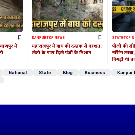
KANPUR
TOP NEWS
STATE
TOP 
याणपुर में
महाराजपुर में बाघ की दस्तक से दहशत,
पीजी की सीढ
टी
खेतों के पास दिखे पंजों के निशान
नर्सिंग छात्र
बिगड़ी थी त
National
State
Blog
Business
Kanpur