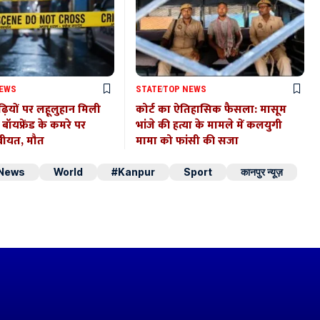
NEWS
STATE
TOP NEWS
़ियों पर लहूलुहान मिली
कोर्ट का ऐतिहासिक फैसला: मासूम
ा, बॉयफ्रेंड के कमरे पर
भांजे की हत्या के मामले में कलयुगी
बीयत, मौत
मामा को फांसी की सजा
 News
World
#Kanpur
Sport
कानपुर न्यूज़