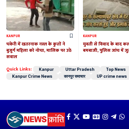
KANPUR
KANPUR
चकेरी में खतरनाक नस्ल के कुत्तों ने
युवती से विवाद के बाद कल्
बुजुर्ग महिला को नोचा, मालिक पर उठे
बमबाजी, पुलिस जांच में जु
सवाल
Quick Links:
Kanpur
Uttar Pradesh
Top News
Kanpur Crime News
कानपुर समाचार
UP crime news