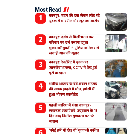
Most Read
कानपुर: बहन की दवा लेकर लौट रहे
युवक से मारपीट और लूट का आरोप
कानपुर: दबंग से मिलीभगत कर
परिवार पर दर्ज कराया झूठा
मुकदमा? युवती ने पुलिस कमिश्नर से
लगाई न्याय की गुहार
कानपुर: रेस्टोरेंट में युवक पर
जानलेवा हमला, CCTV में कैद हुई
पूरी वारदात
अतीक अहमद के बेटे अबान अहमद
की सड़क हादसे में मौत, झांसी में
हुआ भीषण एक्सीडेंट
पहली बारिश में धंसा कानपुर-
लखनऊ एक्सप्रेसवे, उद्घाटन के 13
दिन बाद निर्माण गुणवत्ता पर उठे
सवाल
‘कोई हमें भी छेड़ दो’ युवक से कथित