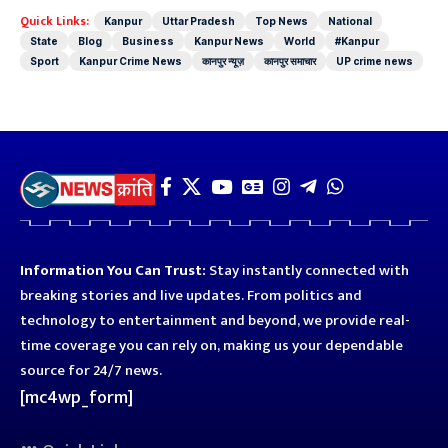
Quick Links:
Kanpur
Uttar Pradesh
Top News
National
State
Blog
Business
Kanpur News
World
#Kanpur
Sport
Kanpur Crime News
कानपुर न्यूज़
कानपुर समाचार
UP crime news
Information You Can Trust:
Stay instantly connected with
breaking stories and live updates. From politics and
technology to entertainment and beyond, we provide real-
time coverage you can rely on, making us your dependable
source for 24/7 news.
[mc4wp_form]