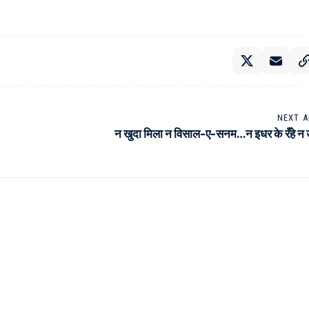
NEXT A
न खुदा मिला न विसाल-ए-सनम…न इधर के रँहे न उध