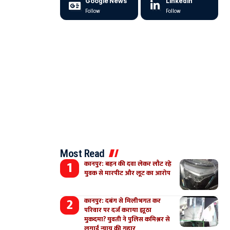
Google News
LinkedIn
Follow
Follow
Most Read
कानपुर: बहन की दवा लेकर लौट रहे
युवक से मारपीट और लूट का आरोप
कानपुर: दबंग से मिलीभगत कर
परिवार पर दर्ज कराया झूठा
मुकदमा? युवती ने पुलिस कमिश्नर से
लगाई न्याय की गुहार