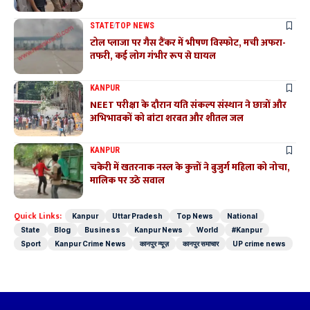
STATE
TOP NEWS
टोल प्लाजा पर गैस टैंकर में भीषण विस्फोट, मची अफरा-
तफरी, कई लोग गंभीर रूप से घायल
KANPUR
NEET परीक्षा के दौरान यति संकल्प संस्थान ने छात्रों और
अभिभावकों को बांटा शरबत और शीतल जल
KANPUR
चकेरी में खतरनाक नस्ल के कुत्तों ने बुजुर्ग महिला को नोचा,
मालिक पर उठे सवाल
Quick Links:
Kanpur
Uttar Pradesh
Top News
National
State
Blog
Business
Kanpur News
World
#Kanpur
Sport
Kanpur Crime News
कानपुर न्यूज़
कानपुर समाचार
UP crime news