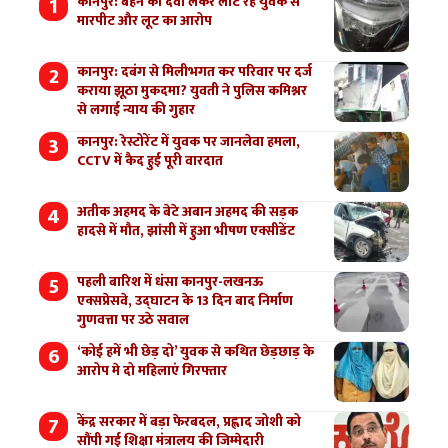
कानपुर: बहन की दवा लेकर लौट रहे युवक से
मारपीट और लूट का आरोप
कानपुर: दबंग से मिलीभगत कर परिवार पर दर्ज
कराया झूठा मुकदमा? युवती ने पुलिस कमिश्नर
से लगाई न्याय की गुहार
कानपुर: रेस्टोरेंट में युवक पर जानलेवा हमला,
CCTV में कैद हुई पूरी वारदात
अतीक अहमद के बेटे अबान अहमद की सड़क
हादसे में मौत, झांसी में हुआ भीषण एक्सीडेंट
पहली बारिश में धंसा कानपुर-लखनऊ
एक्सप्रेसवे, उद्घाटन के 13 दिन बाद निर्माण
गुणवत्ता पर उठे सवाल
‘कोई हमें भी छेड़ दो’ युवक से कथित छेड़छाड़ के
आरोप मे दो महिलाएं गिरफ्तार
केंद्र सरकार में बड़ा फेरबदल, प्रह्लाद जोशी को
सौंपी गई शिक्षा मंत्रालय की जिम्मेदारी