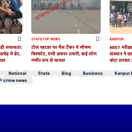
STATE
TOP NEWS
KANPUR
बड़ी सफलता:
टोल प्लाजा पर गैस टैंकर में भीषण
NEET परीक्ष
ेड़ में ढेर,
विस्फोट, मची अफरा-तफरी, कई लोग
संस्थान ने छ
ायल
गंभीर रूप से घायल
बांटा शरब
National
State
Blog
Business
Kanpur
P crime news