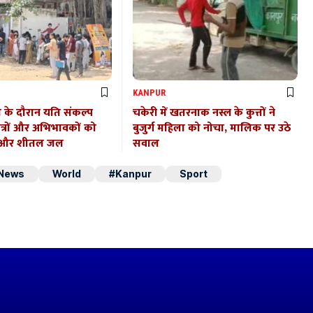
KANPUR
ा के दौरान यति संकल्प
चकेरी में खतरनाक नस्ल के कुत्तों ने
ात्रों और अभिभावकों को
बुजुर्ग महिला को नोचा, मालिक पर उठे
त और शीतल जल
सवाल
 News
World
#Kanpur
Sport