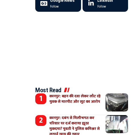
Google News
LinkedIn
Follow
Follow
Most Read
कानपुर: बहन की दवा लेकर लौट रहे
युवक से मारपीट और लूट का आरोप
कानपुर: दबंग से मिलीभगत कर
परिवार पर दर्ज कराया झूठा
मुकदमा? युवती ने पुलिस कमिश्नर से
लगाई न्याय की गुहार