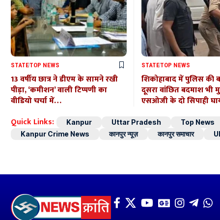
STATE
TOP NEWS
STATE
TOP NEWS
13 वर्षीय छात्र ने डीएम के सामने रखी
शिकोहाबाद में पुलिस की 
पीड़ा, ‘कमीशन’ वाली टिप्पणी का
दूसरा वांछित बदमाश भी मुठभ
वीडियो चर्चा में…
एसओजी के दो सिपाही घ
Quick Links:
Kanpur
Uttar Pradesh
Top News
Kanpur Crime News
कानपुर न्यूज़
कानपुर समाचार
U