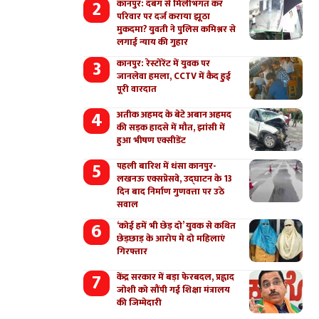
कानपुर: दबंग से मिलीभगत कर
परिवार पर दर्ज कराया झूठा
मुकदमा? युवती ने पुलिस कमिश्नर से
लगाई न्याय की गुहार
कानपुर: रेस्टोरेंट में युवक पर
जानलेवा हमला, CCTV में कैद हुई
पूरी वारदात
अतीक अहमद के बेटे अबान अहमद
की सड़क हादसे में मौत, झांसी में
हुआ भीषण एक्सीडेंट
पहली बारिश में धंसा कानपुर-
लखनऊ एक्सप्रेसवे, उद्घाटन के 13
दिन बाद निर्माण गुणवत्ता पर उठे
सवाल
‘कोई हमें भी छेड़ दो’ युवक से कथित
छेड़छाड़ के आरोप मे दो महिलाएं
गिरफ्तार
केंद्र सरकार में बड़ा फेरबदल, प्रह्लाद
जोशी को सौंपी गई शिक्षा मंत्रालय
की जिम्मेदारी