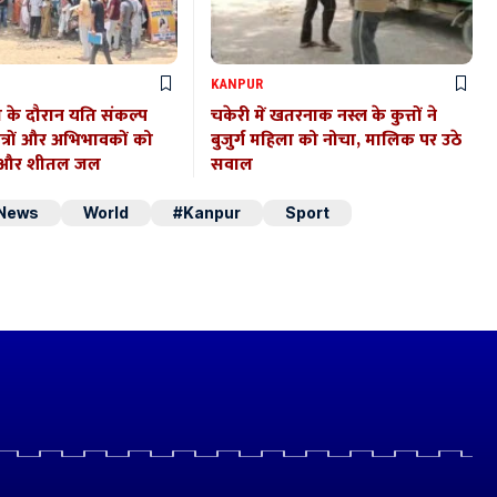
KANPUR
ा के दौरान यति संकल्प
चकेरी में खतरनाक नस्ल के कुत्तों ने
ात्रों और अभिभावकों को
बुजुर्ग महिला को नोचा, मालिक पर उठे
त और शीतल जल
सवाल
 News
World
#Kanpur
Sport