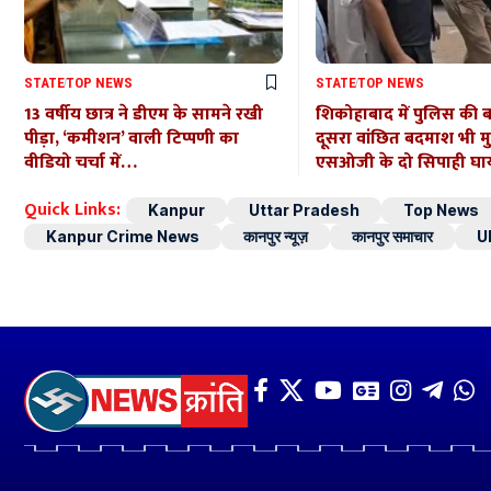
STATE
TOP NEWS
STATE
TOP NEWS
13 वर्षीय छात्र ने डीएम के सामने रखी
शिकोहाबाद में पुलिस की 
पीड़ा, ‘कमीशन’ वाली टिप्पणी का
दूसरा वांछित बदमाश भी मुठभ
वीडियो चर्चा में…
एसओजी के दो सिपाही घ
Quick Links:
Kanpur
Uttar Pradesh
Top News
Kanpur Crime News
कानपुर न्यूज़
कानपुर समाचार
U