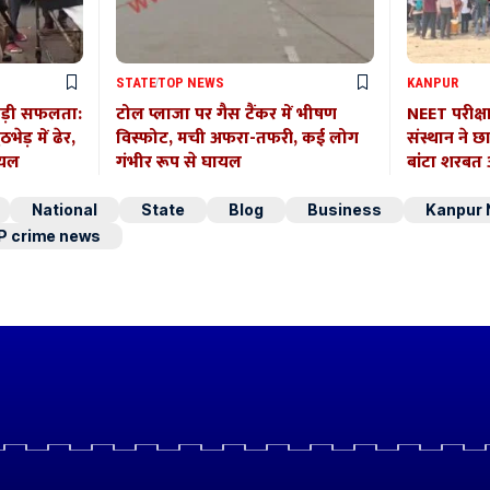
STATE
TOP NEWS
KANPUR
बड़ी सफलता:
टोल प्लाजा पर गैस टैंकर में भीषण
NEET परीक्ष
ेड़ में ढेर,
विस्फोट, मची अफरा-तफरी, कई लोग
संस्थान ने छ
ायल
गंभीर रूप से घायल
बांटा शरब
National
State
Blog
Business
Kanpur
P crime news