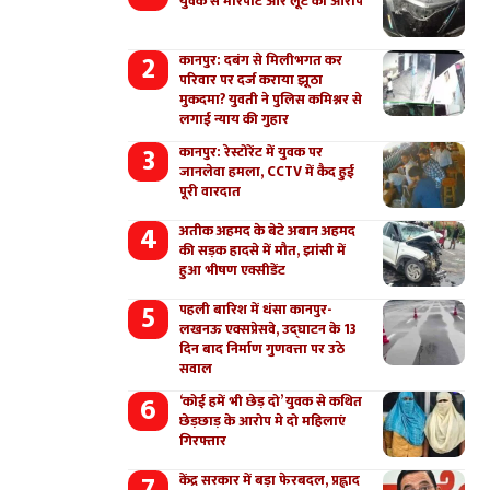
युवक से मारपीट और लूट का आरोप
कानपुर: दबंग से मिलीभगत कर
परिवार पर दर्ज कराया झूठा
मुकदमा? युवती ने पुलिस कमिश्नर से
लगाई न्याय की गुहार
कानपुर: रेस्टोरेंट में युवक पर
जानलेवा हमला, CCTV में कैद हुई
पूरी वारदात
अतीक अहमद के बेटे अबान अहमद
की सड़क हादसे में मौत, झांसी में
हुआ भीषण एक्सीडेंट
पहली बारिश में धंसा कानपुर-
लखनऊ एक्सप्रेसवे, उद्घाटन के 13
दिन बाद निर्माण गुणवत्ता पर उठे
सवाल
‘कोई हमें भी छेड़ दो’ युवक से कथित
छेड़छाड़ के आरोप मे दो महिलाएं
गिरफ्तार
केंद्र सरकार में बड़ा फेरबदल, प्रह्लाद