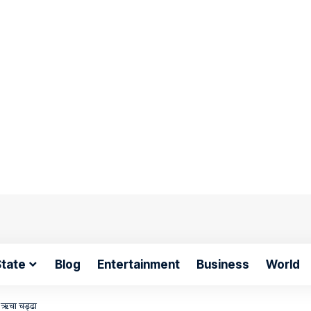
tate
Blog
Entertainment
Business
World
”- ऋचा चड्ढा