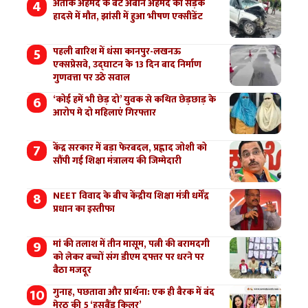
अतीक अहमद के बेटे अबान अहमद की सड़क
हादसे में मौत, झांसी में हुआ भीषण एक्सीडेंट
पहली बारिश में धंसा कानपुर-लखनऊ
एक्सप्रेसवे, उद्घाटन के 13 दिन बाद निर्माण
गुणवत्ता पर उठे सवाल
‘कोई हमें भी छेड़ दो’ युवक से कथित छेड़छाड़ के
आरोप मे दो महिलाएं गिरफ्तार
केंद्र सरकार में बड़ा फेरबदल, प्रह्लाद जोशी को
सौंपी गई शिक्षा मंत्रालय की जिम्मेदारी
NEET विवाद के बीच केंद्रीय शिक्षा मंत्री धर्मेंद्र
प्रधान का इस्तीफा
मां की तलाश में तीन मासूम, पत्नी की बरामदगी
को लेकर बच्चों संग डीएम दफ्तर पर धरने पर
बैठा मजदूर
गुनाह, पछतावा और प्रार्थना: एक ही बैरक में बंद
मेरठ की 5 ‘हसबैंड किलर’